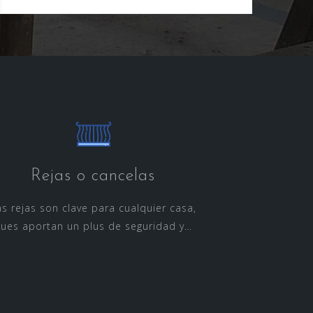
Rejas o cancelas
as rejas son clave para cualquier casa,
ues aportan un plus de seguridad y…