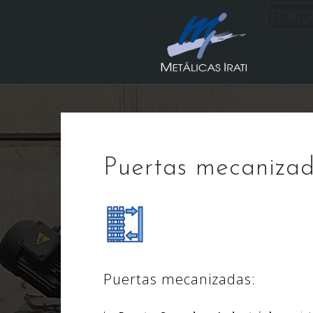
Saltar
al
contenido
Puertas mecaniza
Puertas mecanizadas: