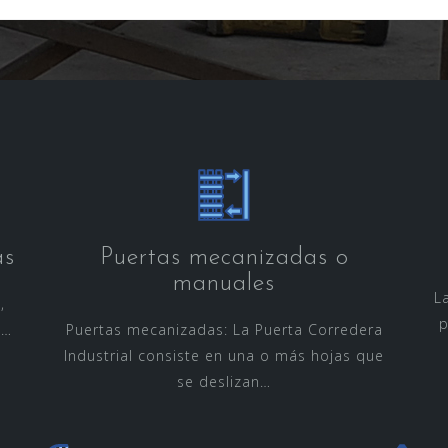
as
Puertas mecanizadas o
manuales
L
,
p
.…
Puertas mecanizadas: La Puerta Corredera
Industrial consiste en una o más hojas que
se deslizan…