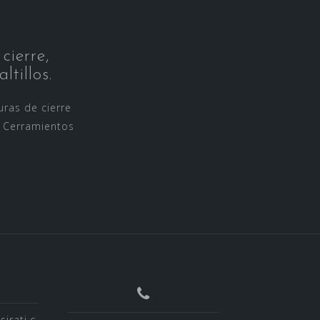
cierre,
ltillos.
uras de cierre
o Cerramientos
irati.c