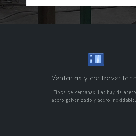
Ventanas y contraventan
Tipos de Ventanas: Las hay de acero
acero galvanizado y acero inoxidable