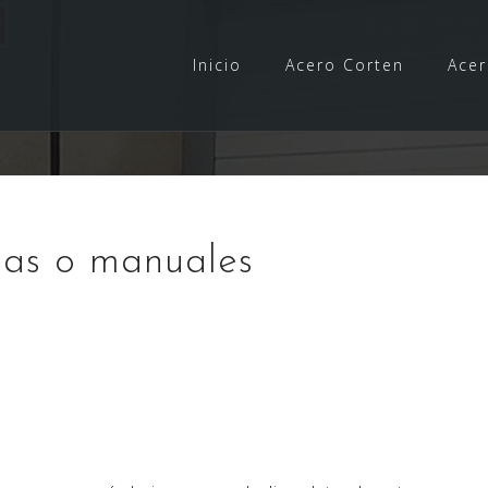
Inicio
Acero Corten
Acer
das o manuales