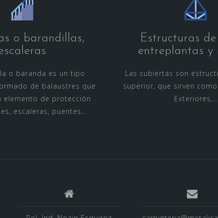
s o barandillas,
Estructuras de 
escaleras
entreplantas y a
la o baranda es un tipo
Las cubiertas son estruct
formado de balaustres que
superior, que sirven com
n elemento de protección
Exteriores,…
es, escaleras, puentes…
Pol. Ind. Noain Esquiroz
carpinteria@metalicas